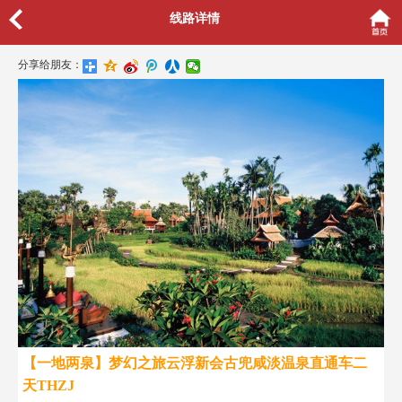
线路详情
分享给朋友：
【一地两泉】梦幻之旅云浮新会古兜咸淡温泉直通车二
天THZJ