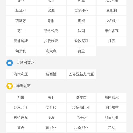
捷克
瑞士
冰岛
保加利亚
马耳他
瑞典
克罗地亚
奥地利
西班牙
希腊
挪威
比利时
芬兰
斯洛伐克
法国
摩尔多瓦
塞浦路斯
拉脱维亚
爱沙尼亚
丹麦
匈牙利
意大利
荷兰
大洋洲签证
澳大利亚
新西兰
巴布亚新几内亚
非洲签证
刚果
南非
喀麦隆
塞内加尔
纳米比亚
安哥拉
埃塞俄比亚
津巴布韦
科特迪瓦
埃及
乌干达
尼日利亚
苏丹
肯尼亚
坦桑尼亚
加纳