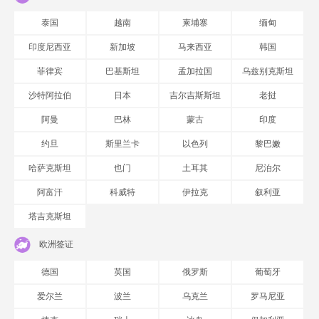
泰国
越南
柬埔寨
缅甸
印度尼西亚
新加坡
马来西亚
韩国
菲律宾
巴基斯坦
孟加拉国
乌兹别克斯坦
沙特阿拉伯
日本
吉尔吉斯斯坦
老挝
阿曼
巴林
蒙古
印度
约旦
斯里兰卡
以色列
黎巴嫩
哈萨克斯坦
也门
土耳其
尼泊尔
阿富汗
科威特
伊拉克
叙利亚
塔吉克斯坦
欧洲签证
德国
英国
俄罗斯
葡萄牙
爱尔兰
波兰
乌克兰
罗马尼亚