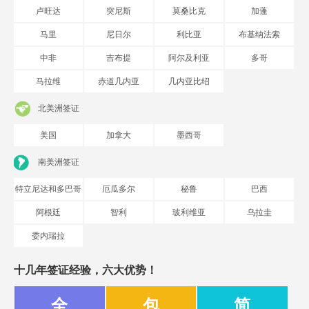
卢旺达
突尼斯
莫桑比克
加蓬
马里
尼日尔
利比亚
布基纳法索
中非
吉布提
阿尔及利亚
多哥
马拉维
赤道几内亚
几内亚比绍
北美洲签证
美国
加拿大
墨西哥
南美洲签证
特立尼达和多巴哥
厄瓜多尔
秘鲁
巴西
阿根廷
智利
玻利维亚
乌拉圭
委内瑞拉
十几年签证经验，六大优势！
全
包
简