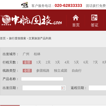
020-62833333
客户服务电话：
固话拨打免费
首页
签证
首页
>
旅行度假搜索
>
文莱旅游产品列表
出发城市：
广州
桂林
行程天数：
全部
1天
2天
3天
4天
5天
6天
7天
8
线路类型：
全部
参团线路
独立成团
自由行
产品名称：
出发日期：
返程日期：