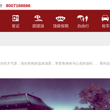
8007166666
费：
签证
跟团游
顶级假期
自由行
租车
冷的天气里，泡在热热的温泉池里，享受着身体与心灵的放松……看到这