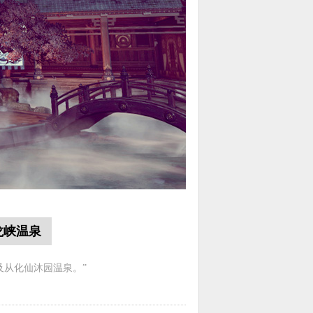
龙峡温泉
及从化仙沐园温泉。”