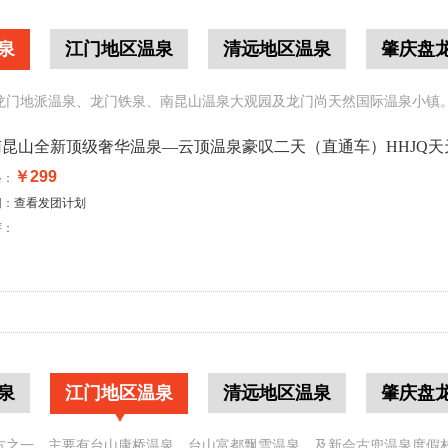
泉
江门地区温泉
清远地区温泉
肇庆盘
龙门地派温泉、龙门铁泉、南昆山温泉大观园及龙门尚天然国际温泉小镇。
昆山全新顶级奢华温泉—云顶温泉豪叹二天（直通车）HHJQ天天开
￥299
格：
期：
查看发团计划
评：
泉
江门地区温泉
清远地区温泉
肇庆盘
方之一，主要有台山康桥温泉、台山富都飘雪温泉、及新会古兜温泉度假村