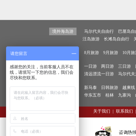
境外海岛游
马尔代夫自由行
巴厘岛自
汪岛旅游
长滩岛自由行
按月份查找
8月旅游
9月旅游
10月旅
请您留言
按天数查找
一日游
两日游
三日游
感谢您的关注，当前客服人员不在
线，请填写一下您的信息，我们会
清远漂流一日游
马尔代夫
尽快和您联系。
热门目的地
新马泰
日韩旅游
越柬线
华东五市
桂林
九寨沟
关于我们
|
联系我们