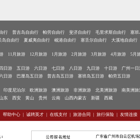
由行
普吉岛自由行
帕劳自由行
斐济自由行
毛里求斯自由行
塞班
关岛自由行
夏威夷自由行
岘港自由行
塞舌尔自由行
大溪地自由行
游
11月旅游
12月旅游
1月旅游
2月旅游
3月旅游
4月旅游
5月
四日游
五日游
六日游
七日游
八日游
九日游
十日游
广州一日
六日游
巴厘岛五日游
普吉岛五日游
塞班岛五日游
帕劳五日游
印度尼泊尔
欧洲旅游
澳洲旅游
非洲旅游
北美洲旅游
南美洲旅
山东
西安
黄山
贵州
云南
山西内蒙古
新疆
西藏
|
帮助中心
|
诚聘英才
|
在线支付
|
旅游合同
|
旅行保险
|
友情连接