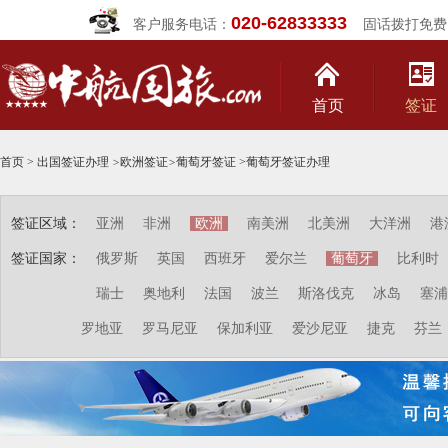
020-62833333
客户服务电话：
固话拨打免费
首页
签证
首页
>
出国签证办理
>
欧洲签证
>
葡萄牙签证
>
葡萄牙签证办理
签证区域：
亚洲
非洲
欧洲
南美洲
北美洲
大洋洲
港
签证国家：
俄罗斯
英国
西班牙
爱尔兰
葡萄牙
比利时
瑞士
奥地利
法国
波兰
斯洛伐克
冰岛
塞浦
罗地亚
罗马尼亚
保加利亚
爱沙尼亚
捷克
芬兰