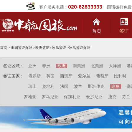
020-62833333
客户服务电话：
固话拨打免费
首页
签证
首页
>
出国签证办理
>
欧洲签证
>
冰岛签证
>
冰岛签证办理
签证区域：
亚洲
非洲
欧洲
南美洲
北美洲
大洋洲
港
签证国家：
俄罗斯
英国
西班牙
爱尔兰
葡萄牙
比利时
瑞士
奥地利
法国
波兰
斯洛伐克
冰岛
塞
罗地亚
罗马尼亚
保加利亚
爱沙尼亚
捷克
芬兰